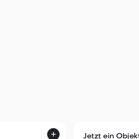
Neue, exklusive u
uhiger Lage in
Penthousewohnung
Obervintl
Vintl
k. A.
2
1
A+

Jetzt ein Objek