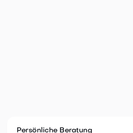
Große Erdgeschosswohnung in r
Reischach
Bruneck
k. A.
3
2
Persönliche Beratung