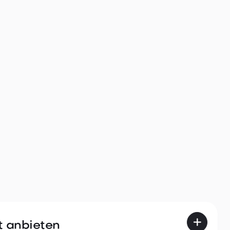
nd bezugsfertige
 in Klimahaus A-Nature in

t anbieten