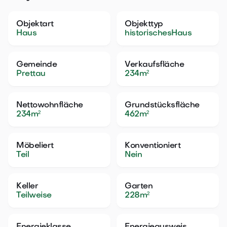
Objektart
Objekttyp
Haus
historischesHaus
Gemeinde
Verkaufsfläche
Prettau
234
m²
Nettowohnfläche
Grundstücksfläche
234
m²
462
m²
Möbeliert
Konventioniert
Teil
Nein
Keller
Garten
Teilweise
228
m²