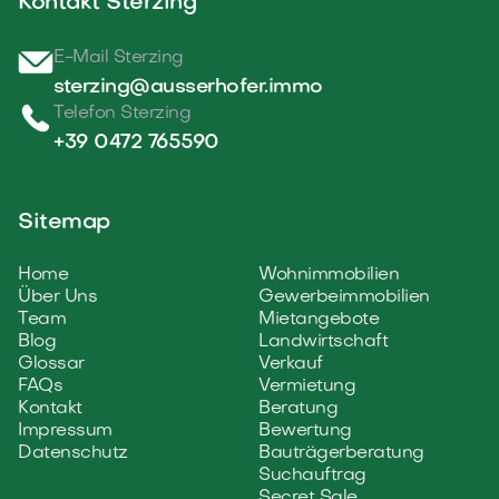
Kontakt Sterzing
E-Mail Sterzing
sterzing@ausserhofer.immo
Telefon Sterzing
+39 0472 765590
Sitemap
Home
Wohnimmobilien
Über Uns
Gewerbeimmobilien
Team
Mietangebote
Blog
Landwirtschaft
Glossar
Verkauf
FAQs
Vermietung
Kontakt
Beratung
Impressum
Bewertung
Datenschutz
Bauträgerberatung
Suchauftrag
Secret Sale