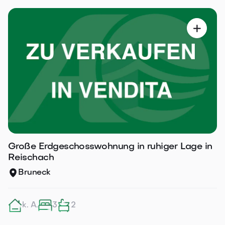

Große Erdgeschosswohnung in ruhiger Lage in
Reischach
Bruneck
k. A.
3
2