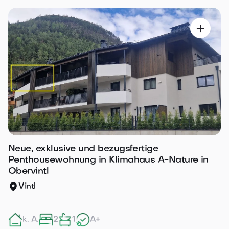

Neue, exklusive und bezugsfertige
Penthousewohnung in Klimahaus A-Nature in
Obervintl
Vintl
k. A.
2
1
A+