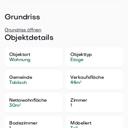
Grundriss
Grundriss öffnen
Objektdetails
Objektart
Objekttyp
Wohnung
Etage
Gemeinde
Verkaufsfläche
Toblach
44
m²
Nettowohnfläche
Zimmer
30
m²
1
Badezimmer
Möbeliert