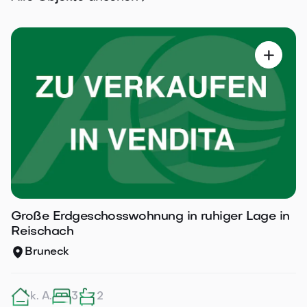

Große Erdgeschosswohnung in ruhiger Lage in
Reischach
Bruneck
k. A.
3
2